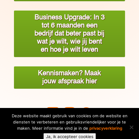
Business Upgrade: In 3
tot 6 maanden een
bedrijf dat beter past bij
wat je wilt, wie jij bent
en hoe je wilt leven
Kennismaken? Maak
jouw afspraak hier



Deze website maakt gebruik van cookies om de website en
diensten te verbeteren en gebruiksvriendelijker voor je te
maken. Meer informatie vind je in de
privacyverklaring
Ja, ik accepteer cookies