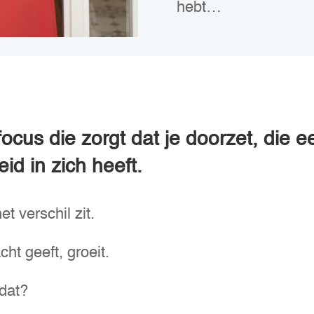
hebt…
 focus die zorgt dat je doorzet, die
id in zich heeft.
t verschil zit.
ht geeft, groeit.
 dat?