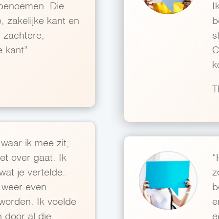
 benoemen. Die
I
, zakelijke kant en
b
e zachtere,
s
 kant”.
C
k
T
waar ik mee zit,
et over gaat. Ik
“
wat je vertelde.
z
 weer even
b
worden. Ik voelde
e
 door al die
e