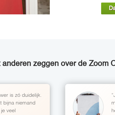
Da
 anderen zeggen over de Zoom C
er is zó duidelijk.
“
at bijna niemand
m
 je veel
h