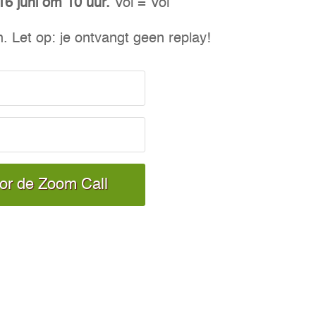
16 juni om 10 uur.
Vol = Vol
. Let op: je ontvangt geen replay!
oor de Zoom Call