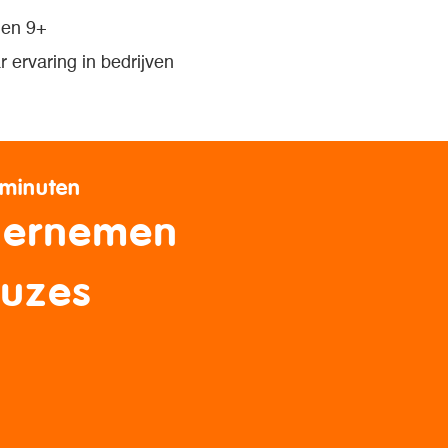
gen 9+
 ervaring in bedrijven
 minuten
dernemen
euzes