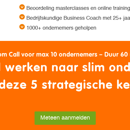
Beoordeling masterclasses en online trainin
Bedrijfskundige Business Coach met 25+ jaar
1000+ ondernemers geholpen
om Call voor max 10 ondernemers – Duur 60
d werken naar slim on
deze 5 strategische k
Meteen aanmelden