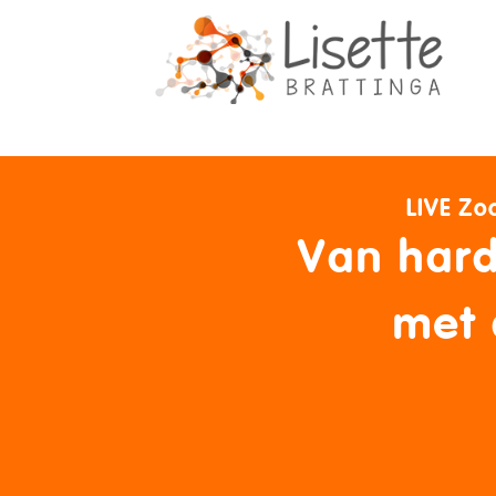
LIVE Zo
Van har
met 