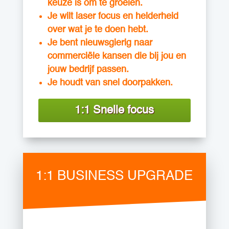
keuze is om te groeien.
Je wilt laser focus en helderheid
over wat je te doen hebt.
Je bent nieuwsgierig naar
commerciële kansen die bij jou en
jouw bedrijf passen.
Je houdt van snel doorpakken.
1:1 Snelle focus
1:1 BUSINESS UPGRADE