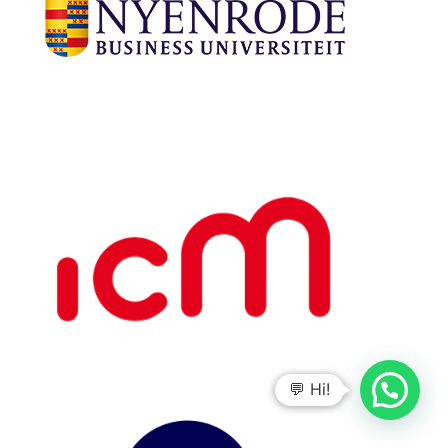
💬 Hi!