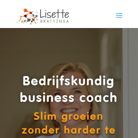
Bedrijfskundig
business coach
Slim groeien
zonder harder te