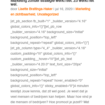
Marketing zonder strategie werkt niet. Zó werkt het
wel.
door
Lisette Brattinga-Haker
|
jul 16, 2020
|
Marketing
en zichtbaarheid
,
Uncategorized
[et_pb_section fb_built="1" _builder_version="4.16"
global_colors_info="{}"][et_pb_row
_builder_version="4.16" background_size="initial"
background_position="top_left"
background_repeat="repeat" global_colors_info="{}"]
[et_pb_column type="4_4" _builder_version="4.16"
custom_padding="|||" global_colors_info="{}"
custom_padding__hover="|||"][et_pb_text
_builder_version="4.20.0" text_font_size="20px"
background_size="initial"
background_position="top_left"
background_repeat="repeat" hover_enabled="0"
global_colors_info="{}" sticky_enabled="0"]4 minuten
leestijd Jouw kennis, dat zit wel goed. Je weet dat je
veel mensen of bedrijven kan helpen. Maar hoe vind je
die mensen of bedrijven? Hoe promoot je jezelf? Wat