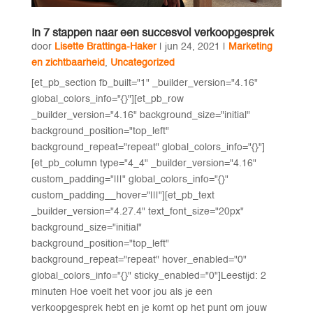
In 7 stappen naar een succesvol verkoopgesprek
door
Lisette Brattinga-Haker
|
jun 24, 2021
|
Marketing
en zichtbaarheid
,
Uncategorized
[et_pb_section fb_built="1" _builder_version="4.16"
global_colors_info="{}"][et_pb_row
_builder_version="4.16" background_size="initial"
background_position="top_left"
background_repeat="repeat" global_colors_info="{}"]
[et_pb_column type="4_4" _builder_version="4.16"
custom_padding="|||" global_colors_info="{}"
custom_padding__hover="|||"][et_pb_text
_builder_version="4.27.4" text_font_size="20px"
background_size="initial"
background_position="top_left"
background_repeat="repeat" hover_enabled="0"
global_colors_info="{}" sticky_enabled="0"]Leestijd: 2
minuten Hoe voelt het voor jou als je een
verkoopgesprek hebt en je komt op het punt om jouw