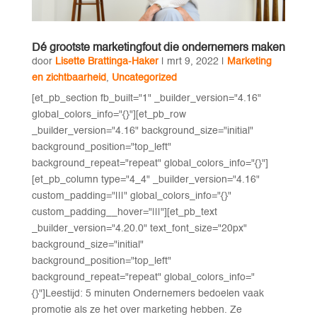
Dé grootste marketingfout die ondernemers maken
door
Lisette Brattinga-Haker
|
mrt 9, 2022
|
Marketing
en zichtbaarheid
,
Uncategorized
[et_pb_section fb_built="1" _builder_version="4.16"
global_colors_info="{}"][et_pb_row
_builder_version="4.16" background_size="initial"
background_position="top_left"
background_repeat="repeat" global_colors_info="{}"]
[et_pb_column type="4_4" _builder_version="4.16"
custom_padding="|||" global_colors_info="{}"
custom_padding__hover="|||"][et_pb_text
_builder_version="4.20.0" text_font_size="20px"
background_size="initial"
background_position="top_left"
background_repeat="repeat" global_colors_info="
{}"]Leestijd: 5 minuten Ondernemers bedoelen vaak
promotie als ze het over marketing hebben. Ze