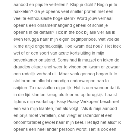
aanbod en prijs te vertellen? Klap je dicht? Begin je te
hakkelen? Ga je opeens veel sneller praten met een
veel te enthousiaste hoge stem? Word jouw verhaal
opeens een onsamenhangend geheel of schiet je
opeens in de details? Tick in the box bij alle vier als ik
even terugga naar mijn eigen beginperiode. Wat voelde
ik me altijd ongemakkelijk. Hoe kwam dat nou? Het leek
wel of er een soort van acute kortsluiting in mijn
bovenkamer ontstond. Soms had ik mazzel en leken de
draadjes elkaar snel weer te vinden en kwam er zowaar
een redelijk verhaal uit. Maar vaak genoeg begon ik te
stotteren en allerlei onnodige onderwerpen aan te
snijden. Te raaskallen eigenlijk. Het is een wonder dat ik
in die tijd klanten kreeg als ik er nu op terugkijk. Laatst
tijdens mijn workshop ‘Easy Peasy Verkopen’ beschreef
een van mijn klanten, het als volgt: “Als ik mijn aanbod
en prijs moet vertellen, dan vliegt er razendsnel een
oncomfortabel gevoel naar mijn keel. Het lijkt net alsof ik
opeens een heel ander persoon wordt. Het is ook een