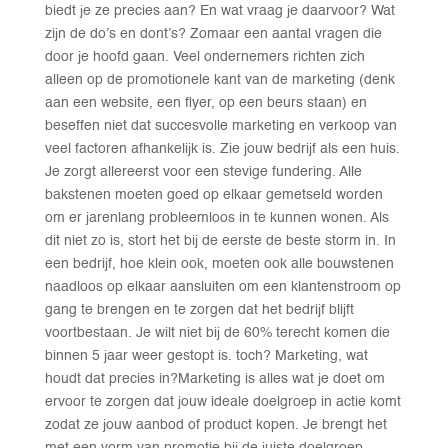
biedt je ze precies aan? En wat vraag je daarvoor? Wat
zijn de do’s en dont’s? Zomaar een aantal vragen die
door je hoofd gaan. Veel ondernemers richten zich
alleen op de promotionele kant van de marketing (denk
aan een website, een flyer, op een beurs staan) en
beseffen niet dat succesvolle marketing en verkoop van
veel factoren afhankelijk is. Zie jouw bedrijf als een huis.
Je zorgt allereerst voor een stevige fundering. Alle
bakstenen moeten goed op elkaar gemetseld worden
om er jarenlang probleemloos in te kunnen wonen. Als
dit niet zo is, stort het bij de eerste de beste storm in. In
een bedrijf, hoe klein ook, moeten ook alle bouwstenen
naadloos op elkaar aansluiten om een klantenstroom op
gang te brengen en te zorgen dat het bedrijf blijft
voortbestaan. Je wilt niet bij de 60% terecht komen die
binnen 5 jaar weer gestopt is. toch? Marketing, wat
houdt dat precies in?Marketing is alles wat je doet om
ervoor te zorgen dat jouw ideale doelgroep in actie komt
zodat ze jouw aanbod of product kopen. Je brengt het
met een vorm van promotie bij de juiste doelgroep