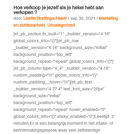
Hoe verkoop je jezelf als je hekel hebt aan
verkopen ?
door
Lisette Brattinga-Haker
|
sep 30, 2021
|
Marketing
en zichtbaarheid
,
Uncategorized
[et_pb_section fb_built="1" _builder_version="4.16"
global_colors_info="{}"][et_pb_row
_builder_version="4.16" background_size="initial"
background_position="top_left"
background_repeat="repeat" global_colors_info="{}"]
[et_pb_column type="4_4" _builder_version="4.16"
custom_padding="|||" global_colors_info="{}"
custom_padding__hover="|||"][et_pb_text
_builder_version="4.27.4" text_font_size="20px"
background_size="initial"
background_position="top_left"
background_repeat="repeat" hover_enabled="0"
global_colors_info="{}" sticky_enabled="0"]Leestijd: 2
minuten Er is een belangrijk moment in het intake- of
kennismakingsgesprek waar veel zelfstandige