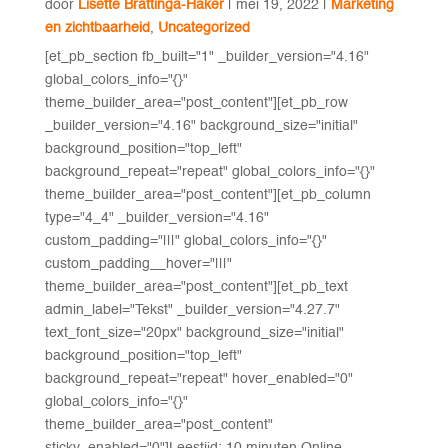
door
Lisette Brattinga-Haker
|
mei 19, 2022
|
Marketing
en zichtbaarheid
,
Uncategorized
[et_pb_section fb_built="1" _builder_version="4.16"
global_colors_info="{}"
theme_builder_area="post_content"][et_pb_row
_builder_version="4.16" background_size="initial"
background_position="top_left"
background_repeat="repeat" global_colors_info="{}"
theme_builder_area="post_content"][et_pb_column
type="4_4" _builder_version="4.16"
custom_padding="|||" global_colors_info="{}"
custom_padding__hover="|||"
theme_builder_area="post_content"][et_pb_text
admin_label="Tekst" _builder_version="4.27.7"
text_font_size="20px" background_size="initial"
background_position="top_left"
background_repeat="repeat" hover_enabled="0"
global_colors_info="{}"
theme_builder_area="post_content"
sticky_enabled="0"]Leestijd: 10 minuten Online