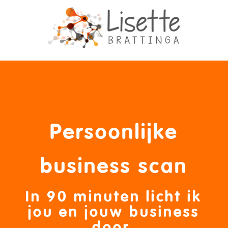
Persoonlijke
business scan
In 90 minuten licht ik
jou en jouw business