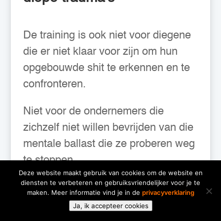
De training is ook niet voor diegene
die er niet klaar voor zijn om hun
opgebouwde shit te erkennen en te
confronteren.
Niet voor de ondernemers die
zichzelf niet willen bevrijden van die
mentale ballast die ze proberen weg
te stoppen.
Deze website maakt gebruik van cookies om de website en
diensten te verbeteren en gebruiksvriendelijker voor je te
Niet voor degene die wars zijn van
💬 Hi!
maken. Meer informatie vind je in de
privacyverklaring
alles wat met gevoel te maken heeft,
Ja, ik accepteer cookies
en dit het liefst lekker negeren.