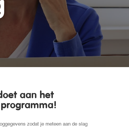
g
doet aan het
n programma!
inloggegevens zodat je meteen aan de slag