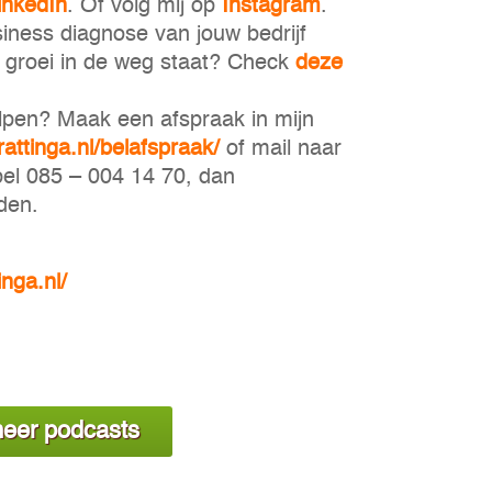
inkedIn
. Of volg mij op
Instagram
.
iness diagnose van jouw bedrijf
uw groei in de weg staat? Check
deze
elpen? Maak een afspraak in mijn
rattinga.nl/belafspraak/
of mail naar
bel 085 – 004 14 70, dan
den.
inga.nl/
eer podcasts