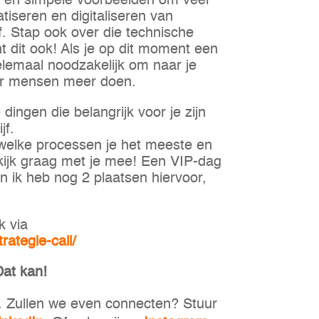
e en simpele voorbeelden om veel
tiseren en digitaliseren van
f. Stap ook over die technische
nt dit ook! Als je op dit moment een
elemaal noodzakelijk om naar je
er mensen meer doen.
dingen die belangrijk voor je zijn
jf.
p welke processen je het meeste en
 kijk graag met je mee! Een VIP-dag
en ik heb nog 2 plaatsen hiervoor,
k via
trategie-call/
Dat kan!
n. Zullen we even connecten? Stuur