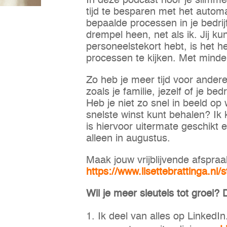
In deze podcast hoor je slimm
tijd te besparen met het automa
bepaalde processen in je bedrij
drempel heen, net als ik. Jij ku
personeelstekort hebt, is het h
processen te kijken. Met mind
Zo heb je meer tijd voor andere 
zoals je familie, jezelf of je bedri
Heb je niet zo snel in beeld o
snelste winst kunt behalen? Ik
is hiervoor uitermate geschikt 
alleen in augustus.
Maak jouw vrijblijvende afspraa
https://www.lisettebrattinga.nl/s
Wil je meer sleutels tot groei? 
Ik deel van alles op LinkedI