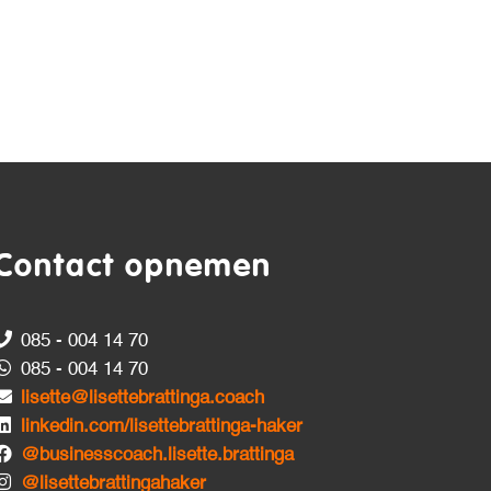
Contact opnemen
085 - 004 14 70
085 - 004 14 70
lisette@lisettebrattinga.coach
linkedin.com/lisettebrattinga-haker
@businesscoach.lisette.brattinga
@lisettebrattingahaker