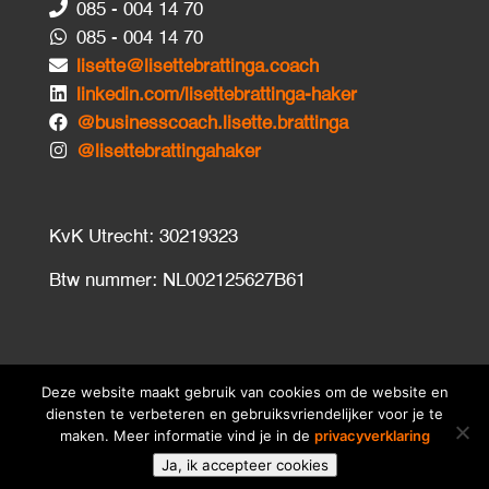
085 - 004 14 70
085 - 004 14 70
lisette@lisettebrattinga.coach
linkedin.com/lisettebrattinga-haker
@businesscoach.lisette.brattinga
@lisettebrattingahaker
KvK Utrecht: 30219323
Btw nummer: NL002125627B61
Deze website maakt gebruik van cookies om de website en
diensten te verbeteren en gebruiksvriendelijker voor je te
maken. Meer informatie vind je in de
privacyverklaring
© 2026
lisettebrattinga.nl
•
Disclaimer
•
Ja, ik accepteer cookies
Privacyverklaring
•
Algemene Voorwaarden