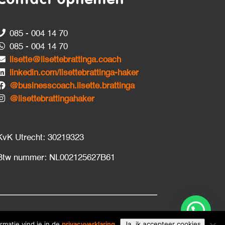
Contact opnemen
085 - 004 14 70
085 - 004 14 70
lisette@lisettebrattinga.coach
linkedin.com/lisettebrattinga-haker
@businesscoach.lisette.brattinga
@lisettebrattingahaker
KvK Utrecht: 30219323
Btw nummer: NL002125627B61
matie vind je in de
privacyverklaring
Ja, ik accepteer cookies