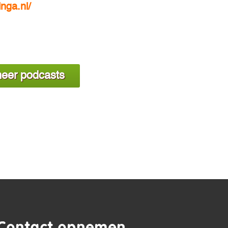
inga.nl/
eer podcasts