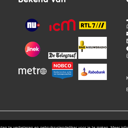
Bekend van
en te verbeteren en gebruiksvriendelijker voor je te maken. Meer infor