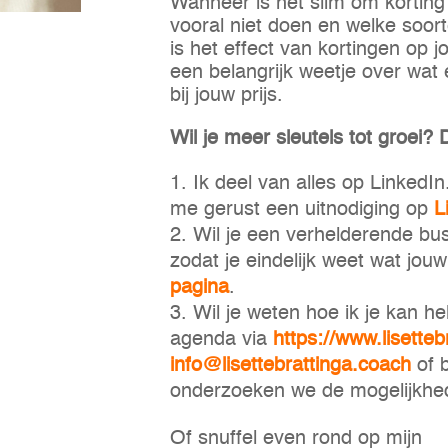
Wanneer is het slim om korting
vooral niet doen en welke soort
is het effect van kortingen op 
een belangrijk weetje over wat e
bij jouw prijs.
Wil je meer sleutels tot groei? 
Ik deel van alles op LinkedI
me gerust een uitnodiging op
L
Wil je een verhelderende bus
zodat je eindelijk weet wat jo
pagina
.
Wil je weten hoe ik je kan h
agenda via
https://www.lisetteb
info@lisettebrattinga.coach
of 
onderzoeken we de mogelijkhe
Of snuffel even rond op mijn