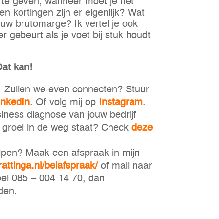
 te geven, wanneer moet je het
en kortingen zijn er eigenlijk? Wat
jouw brutomarge? Ik vertel je ook
r gebeurt als je voet bij stuk houdt
Dat kan!
n. Zullen we even connecten? Stuur
inkedIn
. Of volg mij op
Instagram
.
iness diagnose van jouw bedrijf
uw groei in de weg staat? Check
deze
elpen? Maak een afspraak in mijn
rattinga.nl/belafspraak/
of mail naar
bel 085 – 004 14 70, dan
den.