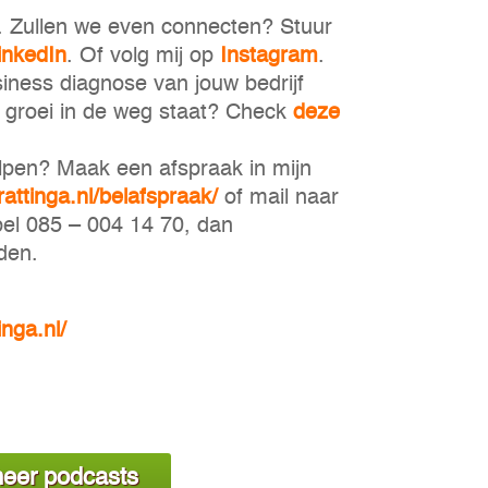
n. Zullen we even connecten? Stuur
inkedIn
. Of volg mij op
Instagram
.
iness diagnose van jouw bedrijf
uw groei in de weg staat? Check
deze
elpen? Maak een afspraak in mijn
rattinga.nl/belafspraak/
of mail naar
bel 085 – 004 14 70, dan
den.
inga.nl/
eer podcasts