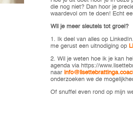
Hoe je dit doet hoor je in deze
die nog niet? Dan hoor je precie
waardevol om te doen! Echt een
Wil je meer sleutels tot groei?
1. Ik deel van alles op Linked
me gerust een uitnodiging op
L
2. Wil je weten hoe ik je kan h
agenda via https://www.lisettebr
naar
info@lisettebrattinga.coa
onderzoeken we de mogelijkhe
Of snuffel even rond op mijn w