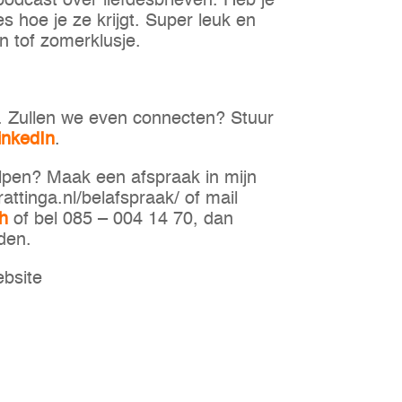
 podcast over liefdesbrieven. Heb je
s hoe je ze krijgt. Super leuk en
 tof zomerklusje.
In. Zullen we even connecten? Stuur
inkedIn
.
elpen? Maak een afspraak in mijn
attinga.nl/belafspraak/ of mail
ch
of bel 085 – 004 14 70, dan
den.
ebsite