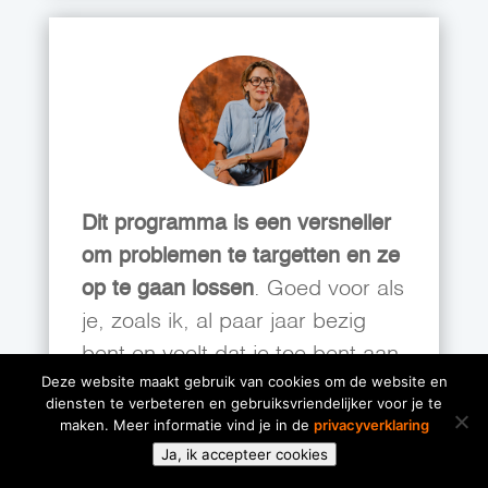
Dit programma is een versneller
om problemen te targetten en ze
op te gaan lossen
. Goed voor als
je, zoals ik, al paar jaar bezig
bent en voelt dat je toe bent aan
Deze website maakt gebruik van cookies om de website en
de volgende fase. Hoe verder?
diensten te verbeteren en gebruiksvriendelijker voor je te
Dat was mijn vraag. Ik moest
maken. Meer informatie vind je in de
privacyverklaring
even ‘vlotgetrokken’ worden en
Ja, ik accepteer cookies
was op zoek naar een