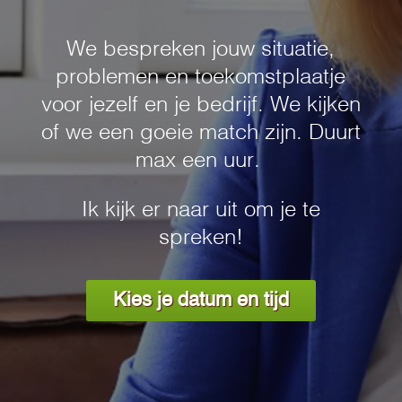
We bespreken jouw situatie,
problemen en toekomstplaatje
voor jezelf en je bedrijf. We kijken
of we een goeie match zijn. Duurt
max een uur.
Ik kijk er naar uit om je te
spreken!
Kies je datum en tijd