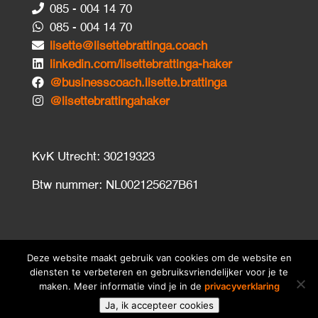
085 - 004 14 70
085 - 004 14 70
lisette@lisettebrattinga.coach
linkedin.com/lisettebrattinga-haker
@businesscoach.lisette.brattinga
@lisettebrattingahaker
KvK Utrecht: 30219323
Btw nummer: NL002125627B61
Deze website maakt gebruik van cookies om de website en
diensten te verbeteren en gebruiksvriendelijker voor je te
maken. Meer informatie vind je in de
privacyverklaring
© 2026
lisettebrattinga.nl
•
Disclaimer
•
Ja, ik accepteer cookies
Privacyverklaring
•
Algemene Voorwaarden